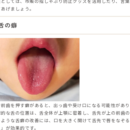
策としては、市販の指しゃぶり防止グッズを活用したり、言
てあげましょう。
舌の癖
で前歯を押す癖があると、出っ歯や受け口になる可能性があり
想的な舌の位置は、
舌全体が上顎に密着し、舌先が上の前歯
のような舌癖の改善には、口を大きく開けて舌先で唇をなぞる
）」が効果的です。