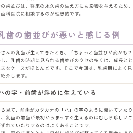
歯の歯並びは、将来の永久歯の生え方にも影響を与えるため
る歯科医院に相談
するのが理想的です。
乳歯の歯並びが悪いと感じる例
子さんの乳歯が生えてきたとき、「ちょっと歯並びが変かも？
かし、乳歯の時期に見られる歯並びのクセの多くは、
成長と
丈夫なケースがほとんどです。そこで今回は、乳歯期によく見
ご紹介します。
ハの字・前歯が斜めに生えている
から見て、前歯がカタカナの「ハ」の字のように開いていたり
は、
乳歯の前歯が最初からまっすぐ生えるのはむしろ珍しい
こ
がずれていたりするのはよくあることです。
の後、
顎の成長とともに自然に歯並びが整ってくる
場合もあり