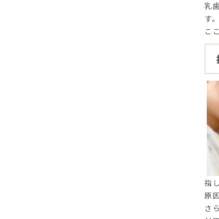
乳
す
こ
指
原
さ