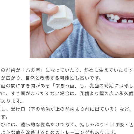
歯の前歯が「ハの字」になっていたり、斜めに生えていたりす
骨が広がり、自然と改善する可能性も高い
です。
と歯の間にすき間がある
「すきっ歯」も、乳歯の時期には珍
対に、すき間がまったくない場合は、乳歯より幅の広い永久歯
があります。
だし、受け口（下の前歯が上の前歯より前に出ている）など、
ます。
並びには、遺伝的な要素だけでなく、
指しゃぶり・口呼吸・
のような癖を改善するためのトレーニングもあります。