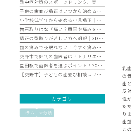
熱中症対策のスポーツドリンク、実は歯に注意？子どもの酸蝕症を防ぐ飲み方
子供の歯並び矯正はいつから始めるべき？年齢別の目安と最適なタイミング
小学校低学年から始める小児矯正｜メリットや歯科医院選びのポイントを解説
歯石取りはなぜ痛い？原因や痛みを軽減する方法を歯科医師が解説｜子どもの歯石取りについても紹介
矯正の型取りが苦しい方へ朗報｜3Dスキャナーなら楽な理由と医院選びのコツ
歯の痛みで夜眠れない！今すぐ痛みを抑える応急処置と夜間痛の原因
交野市で評判の歯医者は？トナリエ星田のヨクシオ歯科 交野星田を徹底解明
星田駅で歯医者を選ぶポイント！30・40代におすすめしたい長く通える5つの条件
乳
【交野市】子どもの歯並び相談はいつ？小児矯正のタイミングと失敗しない始め方
の
歯
反
カテゴリ
性
た
コラム
未分類
り
歯
こ