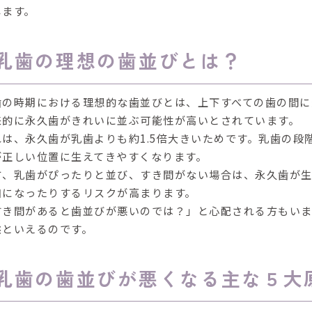
します。
乳歯の理想の歯並びとは？
歯の時期における理想的な歯並びとは、上下すべての歯の間に
来的に永久歯がきれいに並ぶ可能性が高い
とされています。
れは、
永久歯が乳歯よりも約1.5倍大きい
ためです。乳歯の段
が正しい位置に生えてきやすくなります。
方、乳歯がぴったりと並び、すき間がない場合は、永久歯が生
凹になったりするリスクが高まります
。
すき間があると歯並びが悪いのでは？」と心配される方もい
態
といえるのです。
乳歯の歯並びが悪くなる主な５大