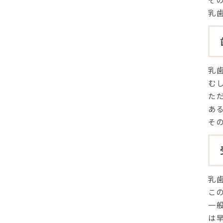
乳
乳
む
た
あ
そ
乳
こ
一
は