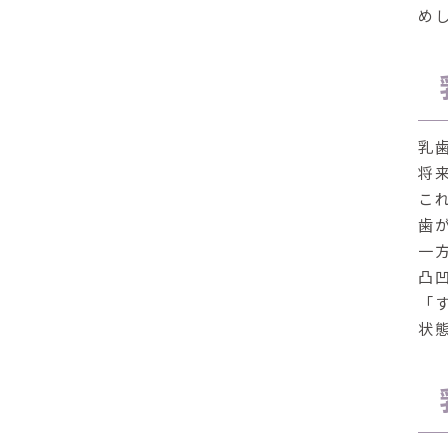
め
乳
将
こ
歯
一
凸
「
状