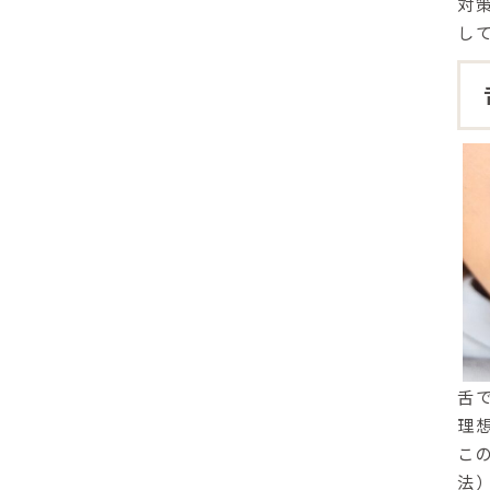
対
し
舌
理
こ
法