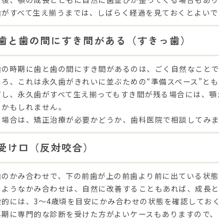
歯がすべて生え揃うまでは、しばらく経過を見ておくとよいで
歯と歯の間にすき間がある（すきっ歯）
歯の時期に歯と歯の間にすき間があるのは、ごく自然なこと
しろ、これは永久歯がきれいに並ぶための“準備スペース”と
だし、永久歯がすべて生え揃ってもすき間が残る場合には、顎
るかもしれません。
の場合は、矯正治療が必要かどうか、歯科医院で相談してみ
受け口（反対咬合）
歯のかみ合わせで、
下の前歯が上の前歯より前に出ている状態
のようなかみ合わせは、
自然に改善することもあれば、成長
般的には、
3〜4歳頃を目安にかみ合わせの状態を確認してお
早期に専門的な診断を受けた方がよいケースもあります
ので、