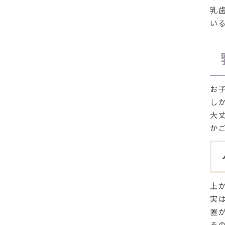
乳
い
お
し
大
か
上
実
置
そ