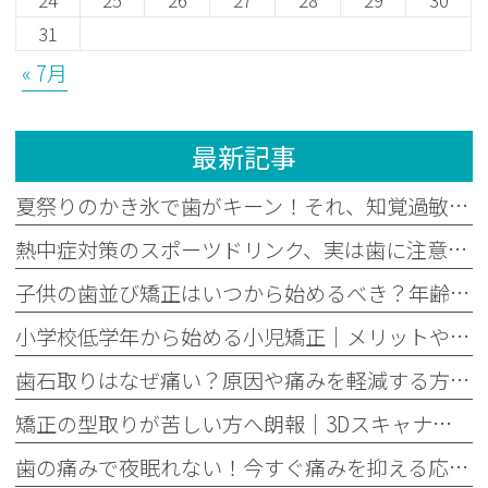
24
25
26
27
28
29
30
31
« 7月
最新記事
夏祭りのかき氷で歯がキーン！それ、知覚過敏かもしれません
熱中症対策のスポーツドリンク、実は歯に注意？子どもの酸蝕症を防ぐ飲み方
子供の歯並び矯正はいつから始めるべき？年齢別の目安と最適なタイミング
小学校低学年から始める小児矯正｜メリットや歯科医院選びのポイントを解説
歯石取りはなぜ痛い？原因や痛みを軽減する方法を歯科医師が解説｜子どもの歯石取りについても紹介
矯正の型取りが苦しい方へ朗報｜3Dスキャナーなら楽な理由と医院選びのコツ
歯の痛みで夜眠れない！今すぐ痛みを抑える応急処置と夜間痛の原因