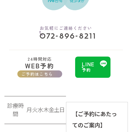
台有
徒歩
分
198
3
お気軽にご連絡ください
072-896-8211
24時間対応
LINE
WEB予約
予約
ご予約はこちら
診療時
月
火
水
木
金
土
日
間
【ご予約にあたっ
てのご案内】